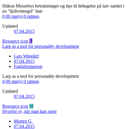
Håkon Mossebys betraktninger og tips til deltagelse på laiv samlet i
en "fjellvettregel" liste
0,00 star(s)
0 ratings
Updated
07.04.2015
Resource icon
L
Larp as a tool for personality development
Lars Wingård
07.04.2015
Faginformasjon
Larp as a tool for personality development
0,00 star(s)
0 ratings
Updated
07.04.2015
Resource icon
M
Hvorfor sy, når man kan surre
Morten G.
07.04.2015