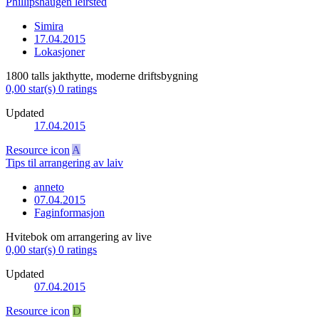
Phillipshaugen leirsted
Simira
17.04.2015
Lokasjoner
1800 talls jakthytte, moderne driftsbygning
0,00 star(s)
0 ratings
Updated
17.04.2015
Resource icon
A
Tips til arrangering av laiv
anneto
07.04.2015
Faginformasjon
Hvitebok om arrangering av live
0,00 star(s)
0 ratings
Updated
07.04.2015
Resource icon
D